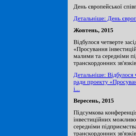
День європейської спів
Детальніше: День європ
Жовтень, 2015
Відбулося четверте зас
«Просування інвестиці
малими та середніми п
транскордонних зв'язкі
Детальніше: Відбулося 
ради проекту «Просува
і...
Вересень, 2015
Підсумкова конференці
інвестиційних можливос
середніми підприємств
транскордонних зв'язкі