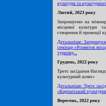
культури та культурног
Лютий, 2023 року
Запрошуємо на міжнар
місцевої культури т
створення й промоції к
Детальніше: Запрошуєм
семінар «Розвиток місц
туризму...
Грудень, 2022 року
Третє засідання Нагляд
культурний шлях»
Детальніше: Третє засі
«Карпатський культурн
Вересень, 2022 року