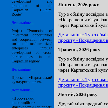
development and
Липень, 2026 року
promotion of the
Carpathian Cultural
Тур з обміну досвідом в
Route”
«Покращення візуалізац
Детальніше...
через Карпатський кул
Project “Promotion of
Детальніше: Тур з обмі
investment opportunities
проєкту «Покращення віз
and cooperation between
small and medium sized
enterprises through
Травень, 2026 року
development of cross-
border ties in the
Тур з обміну досвідом 
Carpathian region”
«Покращення візуалізац
через Карпатський кул
Детальніше...
Проєкт «Карпатський
Детальніше: Тур з обмі
культурний шлях»
проєкту «Покращення віз
Детальніше...
Лютий, 2026 року
«Просування
інвестиційних
Другий міжнародний се
можливостей і співпраці