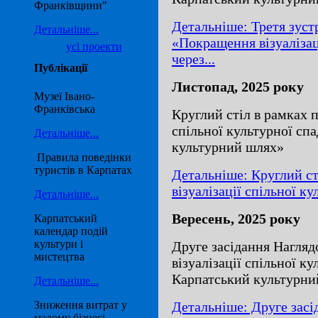
Франківщини"
Детальніше: Третя зуст
Детальніше...
«Покращення візуалізац
усі проекти
через...
Публікації
Листопад, 2025 року
Музеї Івано-
Франківська
Круглий стіл в рамках 
спільної культурної сп
Детальніше...
культурний шлях»
Правила поведінки
туристів в Карпатах
Детальніше: Круглий с
візуалізації спільної к
Детальніше...
Вересень, 2025 року
Карпатський
календар подій
культури і
Друге засідання Нагля
мистецтва
візуалізації спільної к
Карпатський культурни
Детальніше...
Детальніше: Друге засі
Зниження витрат у
малому бізнесі