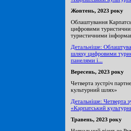
Жовтень, 2023 року
Облаштування Карпатсь
цифровими туристични
туристичними інформа
Детальніше: Облаштува
шляху цифровими тури
панелями і...
Вересень, 2023 року
Четверта зустріч партн
культурний шлях»
Детальніше: Четверта з
«Карпатський культурн
Травень, 2023 року
Навчальний візит до Ру