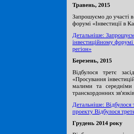
Травень, 2015
Запрошуємо до участі 
форумі «Інвестиції в К
Детальніше: Запрошуєм
інвестиційному форумі 
регіон»
Березень, 2015
Відбулося третє засі
«Просування інвестиці
малими та середніми 
транскордонних зв'язкі
Детальніше: Відбулося 
проекту Відбулося третє
Грудень 2014 року