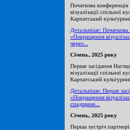
Початкова конференція
візуалізації спільної к
Карпатський культурни
Детальніше: Початкова
«Покращення візуалізац
через...
Січень, 2025 року
Перше засідання Нагля
візуалізації спільної к
Карпатський культурни
Детальніше: Перше засі
«Покращення візуалізац
спадщини...
Січень, 2025 року
Перша зустріч партнер