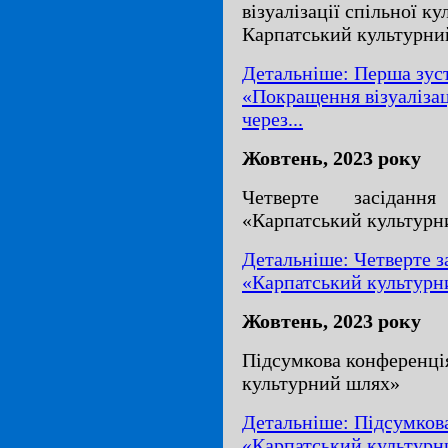
візуалізації спільної к
Карпатський культурни
Детальніше: Перша зуст
«Покращення візуалізац
через...
Жовтень, 2023 року
Четверте засіданн
«Карпатський культурн
Детальніше: Четверте з
«Карпатський культурн
Жовтень, 2023 року
Підсумкова конференці
культурний шлях»
Детальніше: Підсумков
«Карпатський культурн