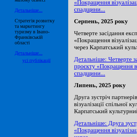
«Покращення візуалізац
спадщини...
Детальніше...
Серпень, 2025 року
Стратегія розвитку
та маркетингу
туризму в Івано-
Четверте засідання екс
Франківській
«Покращення візуалізац
області
через Карпатський кул
Детальніше...
Детальніше: Четверте з
усі публікації
проєкту «Покращення ві
спадщини...
Липень, 2025 року
Друга зустріч партнер
візуалізації спільної к
Карпатський культурни
Детальніше: Друга зуст
«Покращення візуалізац
через...