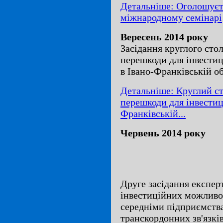
Детальніше: Оголошуєть
міжнародному семінарі
Вересень 2014 року
Засідання круглого сто
перешкоди для інвестиц
в Івано-Франківській о
Детальніше: Круглий ст
перешкоди для інвестиці
Франківській...
Червень 2014 року
Друге засідання експер
інвестиційних можливос
середніми підприємств
транскордонних зв'язкі