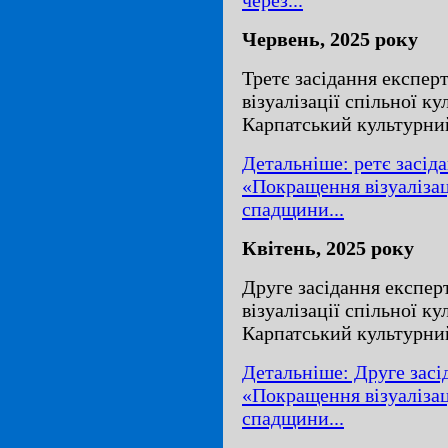
Червень, 2025 року
Третє засідання експер
візуалізації спільної к
Карпатський культурни
Детальніше: ретє засід
«Покращення візуалізац
спадщини...
Квітень, 2025 року
Друге засідання експе
візуалізації спільної к
Карпатський культурни
Детальніше: Друге засі
«Покращення візуалізац
спадщини...