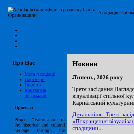
Асоціація еконо
Про Нас
Новини
Мета Асоціації
Липень, 2026 року
Партнери
Новини
Третє засідання Нагляд
Контактна
візуалізації спільної к
інформація
Карпатський культурни
Проекти
Детальніше: Третє засі
Project “Valorisation of
«Покращення візуалізац
the historical and cultural
спадщини...
heritage through the