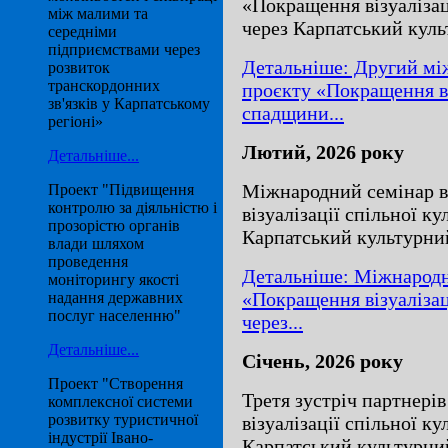
«Покращення візуалізац
між малими та
через Карпатський кул
середніми
підприємствами через
Детальніше: Другий мі
розвиток
транскордонних
проєкту «Покращення ві
зв'язків у Карпатському
спадщини...
регіоні»
Лютий, 2026 року
Детальніше...
Міжнародний семінар в
Проект "Підвищення
контролю за діяльністю і
візуалізації спільної к
прозорістю органів
Карпатський культурни
влади шляхом
проведення
Детальніше: Міжнародн
моніторингу якості
«Покращення візуалізац
надання державних
послуг населенню"
через...
Детальніше...
Січень, 2026 року
Проект "Створення
Третя зустріч партнері
комплексної системи
розвитку туристичної
візуалізації спільної к
індустрії Івано-
Карпатський культурни