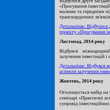
Відбулося друге засіда
«Просування інвестиці
малими та середніми п
транскордонних зв'язкі
Детальніше: Відбулося 
проекту «Просування ін
Листопад, 2014 року
Відбувся міжнародни
залучення інвестицій і 
Детальніше: Відбувся 
аспекти залучення інвес
Жовтень, 2014 року
Оголошується набір на
семінарі «Практичні ас
супровід інвестиційних